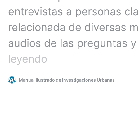
entrevistas a personas cl
relacionada de diversas m
audios de las preguntas 
5
leyendo
Como
pez
en
Manual Ilustrado de Investigaciones Urbanas
el
agua:
entrevistas
y
meriendas